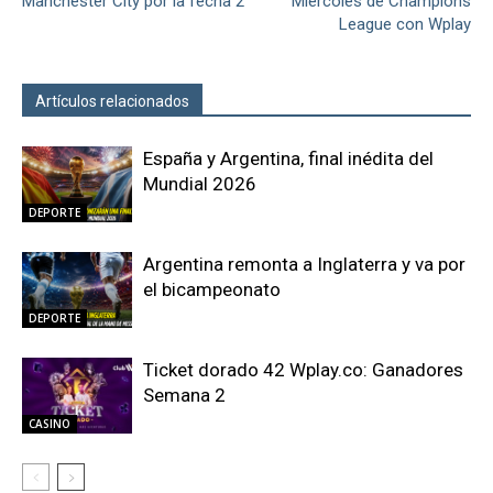
Manchester City por la fecha 2
Miércoles de Champions
League con Wplay
Artículos relacionados
Más del autor
España y Argentina, final inédita del
Mundial 2026
DEPORTE
Argentina remonta a Inglaterra y va por
el bicampeonato
DEPORTE
Ticket dorado 42 Wplay.co: Ganadores
Semana 2
CASINO