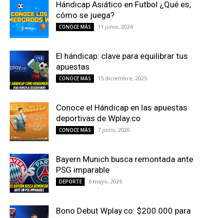
Hándicap Asiático en Futbol ¿Qué es,
cómo se juega?
11 junio, 2024
CONOCE MÁS
El hándicap: clave para equilibrar tus
apuestas
15 diciembre, 2025
CONOCE MÁS
Conoce el Hándicap en las apuestas
deportivas de Wplay.co
7 junio, 2020
CONOCE MÁS
Bayern Munich busca remontada ante
PSG imparable
6 mayo, 2026
DEPORTE
Bono Debut Wplay.co: $200.000 para