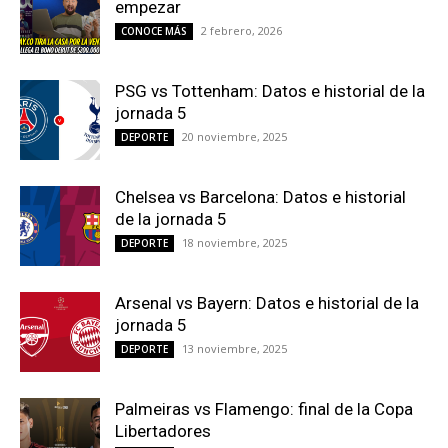
empezar
2 febrero, 2026
CONOCE MÁS
PSG vs Tottenham: Datos e historial de la
jornada 5
20 noviembre, 2025
DEPORTE
Chelsea vs Barcelona: Datos e historial
de la jornada 5
18 noviembre, 2025
DEPORTE
Arsenal vs Bayern: Datos e historial de la
jornada 5
13 noviembre, 2025
DEPORTE
Palmeiras vs Flamengo: final de la Copa
Libertadores