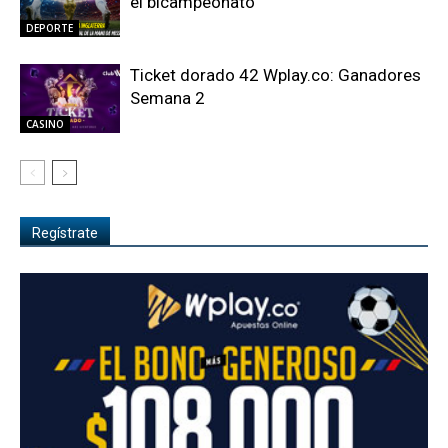
el bicampeonato
DEPORTE
Ticket dorado 42 Wplay.co: Ganadores
Semana 2
CASINO
Regístrate