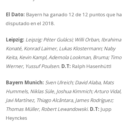
El Dato:
Bayern ha ganado 12 de 12 puntos que ha
disputado en el 2018.
Leipzig:
Leipzig: Péter Gulácsi; Willi Orban, Ibrahima
Konaté, Konrad Laimer, Lukas Klostermann; Naby
Keita, Kevin Kampl, Ademola Lookman, Bruma; Timo
Werner, Yussuf Poulsen.
D.T:
Ralph Hasenhüttl
Bayern Munich:
Sven Ulreich; David Alaba, Mats
Hummels, Niklas Süle, Joshua Kimmich; Arturo Vidal,
Javi Martínez, Thiago Alcântara, James Rodríguez;
Thomas Müller, Robert Lewandowski.
D.T:
Jupp
Heynckes