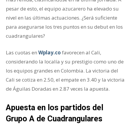
pesar de esto, el equipo azucarero ha elevado su
nivel en las últimas actuaciones. ¿Será suficiente
para asegurarse los tres puntos en su debut en los
cuadrangulares?
Las cuotas en
Wplay.co
favorecen al Cali,
considerando la localía y su prestigio como uno de
los equipos grandes en Colombia. La victoria del
Cali se cotiza en 2.50, el empate en 3.40 y la victoria
de Águilas Doradas en 2.87 veces la apuesta.
Apuesta en los partidos del
Grupo A de Cuadrangulares