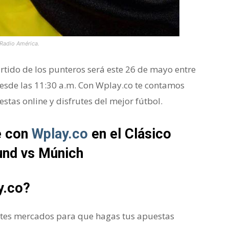
Radio América.
artido de los punteros será este 26 de mayo entre
sde las 11:30 a.m. Con Wplay.co te contamos
tas online y disfrutes del mejor fútbol.
e con
Wplay.co
en el Clásico
nd vs Múnich
y.co?
entes mercados para que hagas tus apuestas