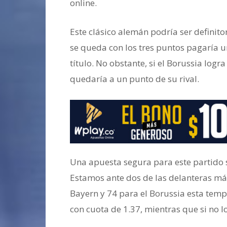
online.
Este clásico alemán podría ser definitor
se queda con los tres puntos pagaría u
título. No obstante, si el Borussia logr
quedaría a un punto de su rival.
Una apuesta segura para este partido
Estamos ante dos de las delanteras má
Bayern y 74 para el Borussia esta temp
con cuota de 1.37, mientras que si no l