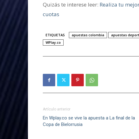
Quizás te interese leer:
Realiza tu mejo
cuotas
ETIQUETAS
apuestas colombia
apuestas deport
WPlay.co
Artículo anterior
En Wplay.co se vive la apuesta a La final de la
Copa de Bielorrusia