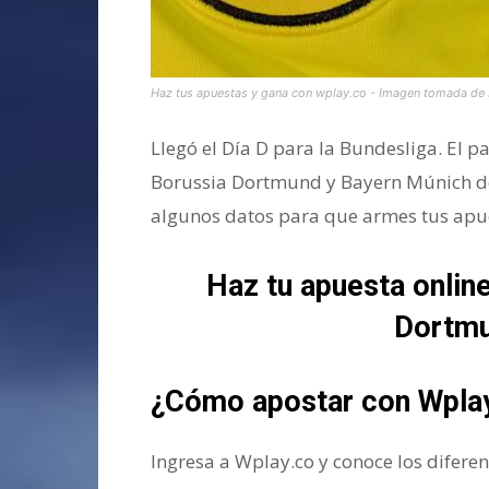
Haz tus apuestas y gana con wplay.co - Imagen tomada de 
Llegó el Día D para la Bundesliga. El p
Borussia Dortmund y Bayern Múnich de
algunos datos para que armes tus apues
Haz tu apuesta onlin
Dortmu
¿Cómo apostar con Wpla
Ingresa a Wplay.co y conoce los difer