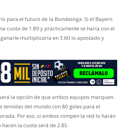
io para el futuro de la Bundesliga. Si el Bayern
na cuota de 1.89 y prácticamente se haría con el
a ganarle multiplicaría en 3.60 lo apostado y
 será la opción de que ambos equipos marquen.
s temidas del mundo con 80 goles para el
orada. Por eso, si ambos rompen la red lo harán
o hacen la cuota será de 2.85.