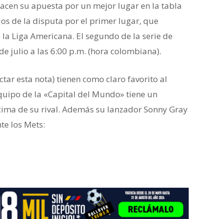
hacen su apuesta por un mejor lugar en la tabla
os de la disputa por el primer lugar, que
e la Liga Americana. El segundo de la serie de
de julio a las 6:00 p.m. (hora colombiana).
ar esta nota) tienen como claro favorito al
quipo de la «Capital del Mundo» tiene un
cima de su rival. Además su lanzador Sonny Gray
te los Mets: