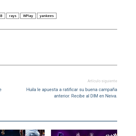
LB
rays
WPlay
yankees
Artículo siguiente
e
Huila le apuesta a ratificar su buena campaña
anterior. Recibe al DIM en Neiva.