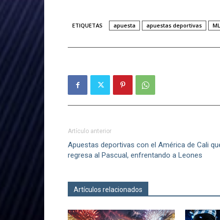
ETIQUETAS
apuesta
apuestas deportivas
M
Artículo anterior
Apuestas deportivas con el América de Cali qu
regresa al Pascual, enfrentando a Leones
Artículos relacionados
Más del autor