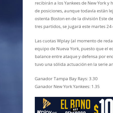
recibirán a los Yankees de New York y 
de posiciones, aunque todavía están lej
ostenta Boston en de la división Este d
tres partidos, se jugará este martes 24 
Las cuotas Wplay (al momento de redact
equipo de Nueva York, puesto que el e
balance entre ataque y defensa por en
tuvo una sólida actuación en la serie an
Ganador Tampa Bay Rays: 3.30
Ganador ‎New York Yankees: 1.35