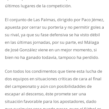
últimos lugares de la competición.
El conjunto de Las Palmas, dirigido por Paco Jémez,
apuesta por cerrar su portería y no permitir goles a
su rival, ya que su fase defensiva se ha visto débil
en las últimas jornadas, por su parte, esl Málaga
de José González viene en un mejor momento, si
bien no ha ganado todavía, tampoco ha perdido.
Con todos los condimentos que tiene esta lucha de
dos equipos en situaciones críticas de cara al final
del campeonato y aún con posibilidaddes de
escapar al descenso, éste promete ser una
situación favorable para los apostadores, dado
que cualquier cosa puede pasar, pues el fútbol es