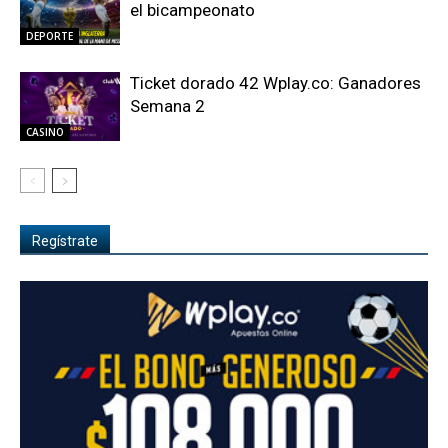
el bicampeonato
DEPORTE
Ticket dorado 42 Wplay.co: Ganadores
Semana 2
CASINO
Regístrate