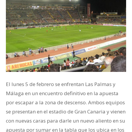
El lunes 5 de febrero se enfrentan Las Palmas y
Málaga en un encuentro definitivo en la apuesta
por escapar a la zona de descenso. Ambos equipos
se presentan en el estadio de Gran Canaria y vienen
con nuevas caras para darle un nuevo aliento en su
apuesta por sumar en la tabla que los ubica en los