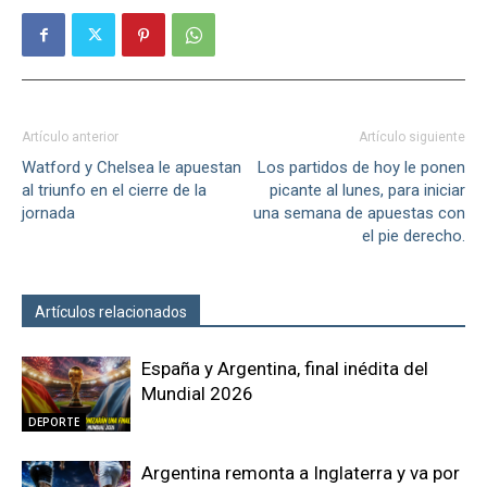
Artículo anterior
Artículo siguiente
Watford y Chelsea le apuestan
Los partidos de hoy le ponen
al triunfo en el cierre de la
picante al lunes, para iniciar
jornada
una semana de apuestas con
el pie derecho.
Artículos relacionados
Más del autor
España y Argentina, final inédita del
Mundial 2026
DEPORTE
Argentina remonta a Inglaterra y va por