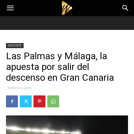
DEPORTE
Las Palmas y Málaga, la
apuesta por salir del
descenso en Gran Canaria
4 febrero, 2018