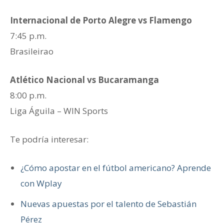
Internacional de Porto Alegre vs Flamengo
7:45 p.m.
Brasileirao
Atlético Nacional vs Bucaramanga
8:00 p.m.
Liga Águila – WIN Sports
Te podría interesar:
¿Cómo apostar en el fútbol americano? Aprende
con Wplay
Nuevas apuestas por el talento de Sebastián
Pérez