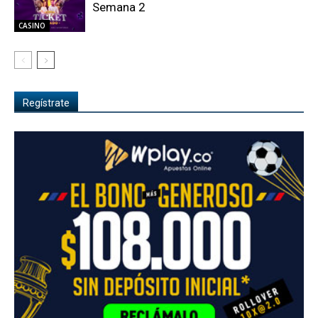
Semana 2
CASINO
Regístrate