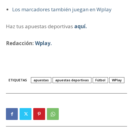
Los marcadores también juegan en Wplay
Haz tus apuestas deportivas
aquí.
Redacción:
Wplay.
ETIQUETAS
apuestas
apuestas deportivas
Fútbol
WPlay