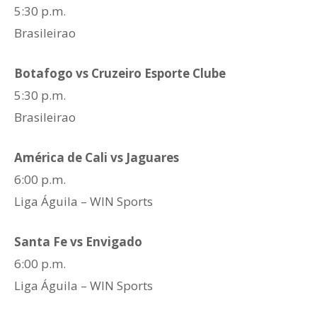
5:30 p.m.
Brasileirao
Botafogo vs Cruzeiro Esporte Clube
5:30 p.m.
Brasileirao
América de Cali vs Jaguares
6:00 p.m.
Liga Águila – WIN Sports
Santa Fe vs Envigado
6:00 p.m.
Liga Águila – WIN Sports