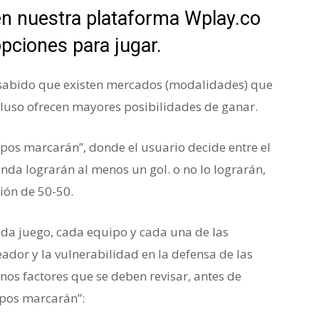
en nuestra plataforma Wplay.co
opciones para jugar.
s sabido que existen mercados (modalidades) que
cluso ofrecen mayores posibilidades de ganar.
pos marcarán”, donde el usuario decide entre el
enda lograrán al menos un gol. o no lo lograrán,
ión de 50-50.
ada juego, cada equipo y cada una de las
eador y la vulnerabilidad en la defensa de las
nos factores que se deben revisar, antes de
pos marcarán”: