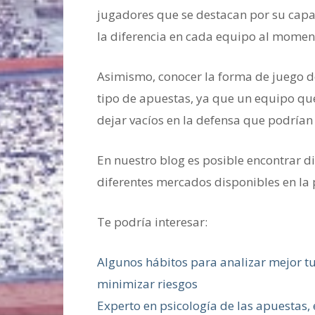
jugadores que se destacan por su cap
la diferencia en cada equipo al momento
Asimismo, conocer la forma de juego d
tipo de apuestas, ya que un equipo qu
dejar vacíos en la defensa que podrían 
En nuestro blog es posible encontrar di
diferentes mercados disponibles en la
Te podría interesar:
Algunos hábitos para analizar mejor tu
minimizar riesgos
Experto en psicología de las apuestas, e