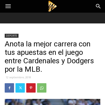
DEPORTE
Anota la mejor carrera con
tus apuestas en el juego
entre Cardenales y Dodgers
por la MLB.
12 septiembre, 2018