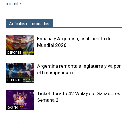
reinante
Artículos relacionados
Más del autor
España y Argentina, final inédita del
Mundial 2026
DEPORTE
Argentina remonta a Inglaterra y va por
el bicampeonato
DEPORTE
Ticket dorado 42 Wplay.co: Ganadores
Semana 2
CASINO