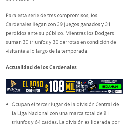
Para esta serie de tres compromisos, los
Cardenales llegan con 39 juegos ganados y 31
perdidos ante su público. Mientras los Dodgers
suman 39 triunfos y 30 derrotas en condición de
visitante a lo largo de la temporada.
Actualidad de los Cardenales
Ocupan el tercer lugar de la división Central de
la Liga Nacional con una marca total de 81
triunfos y 64 caídas. La división es liderada por