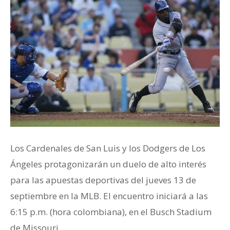
Los Cardenales de San Luis y los Dodgers de Los
Ángeles protagonizarán un duelo de alto interés
para las apuestas deportivas del jueves 13 de
septiembre en la MLB. El encuentro iniciará a las
6:15 p.m. (hora colombiana), en el Busch Stadium
de Missouri.