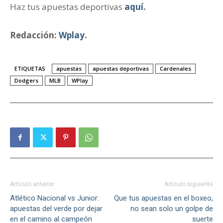
Haz tus apuestas deportivas
aquí.
Redacción:
Wplay.
ETIQUETAS
apuestas
apuestas deportivas
Cardenales
Dodgers
MLB
WPlay
Artículo anterior
Artículo siguiente
Atlético Nacional vs Junior:
Que tus apuestas en el boxeo,
apuestas del verde por dejar
no sean solo un golpe de
en el camino al campeón
suerte