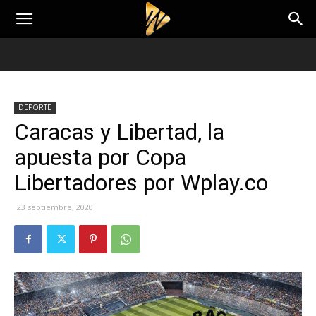
DEPORTE
Caracas y Libertad, la
apuesta por Copa
Libertadores por Wplay.co
23 septiembre, 2020