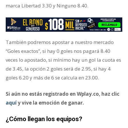
marca Libertad 3.30 y Ninguno 8.40.
También podremos apostar a nuestro mercado
“Goles exactos”, si hay 0 goles nos pagará 8.40
veces lo apostado, si mínimo hay un gol la cuota es
de 3.45, la opción 2 goles será de 2.95, si hay 4
goles 6.20 y más de 6 se calcula en 23.00.
Si aún no estás registrado en Wplay.co, haz clic
aquí
y vive la emoción de ganar.
¿Cómo llegan los equipos?