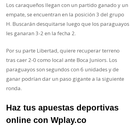
Los caraqueños llegan con un partido ganado y un
empate, se encuentran en la posición 3 del grupo
H. Buscarán desquitarse luego que los paraguayos
les ganaran 3-2 en la fecha 2.
Por su parte Libertad, quiere recuperar terreno
tras caer 2-0 como local ante Boca Juniors. Los
paraguayos son segundos con 6 unidades y de
ganar podrían dar un paso gigante a la siguiente
ronda.
Haz tus apuestas deportivas
online con Wplay.co