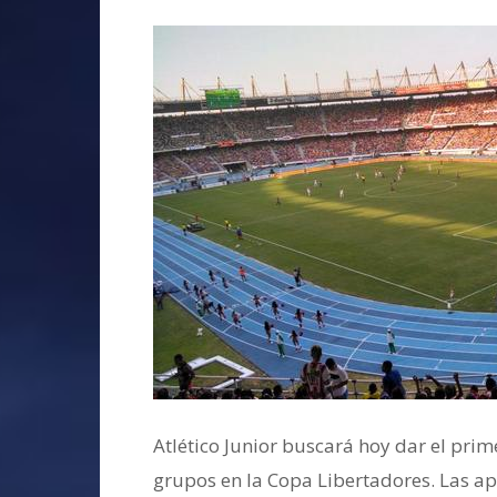
Atlético Junior buscará hoy dar el prime
grupos en la Copa Libertadores. Las a