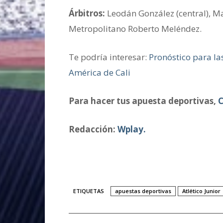
Árbitros:
Leodán González (central), Ma
Metropolitano Roberto Meléndez.
Te podría interesar:
Pronóstico para las
América de Cali
Para hacer tus apuesta deportivas,
C
Redacción:
Wplay.
ETIQUETAS
apuestas deportivas
Atlético Junior