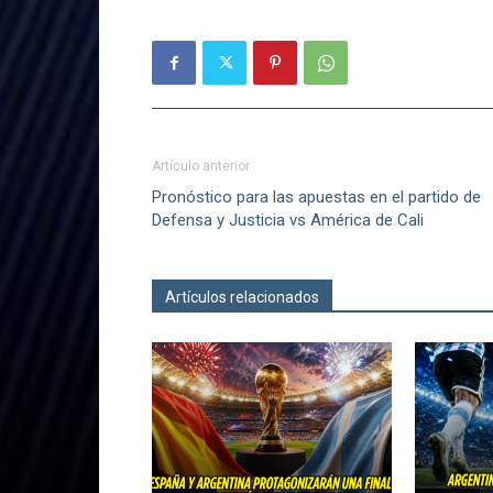
Artículo anterior
Pronóstico para las apuestas en el partido de
Defensa y Justicia vs América de Cali
Artículos relacionados
Más del autor