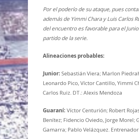
Por el poderío de su ataque, pues conta
además de Yimmi Chara y Luis Carlos Rui
del encuentro es favorable para el Junio
partido de la serie.
Alineaciones probables:
Junior:
Sebastián Viera; Marlon Piedrahi
Leonardo Pico, Víctor Cantillo, Yimmi C
Carlos Ruiz. DT.: Alexis Mendoza
Guaraní:
Víctor Centurión; Robert Rojas
Benítez; Fidencio Oviedo, Jorge Morel;
Gamarra; Pablo Velázquez. Entrenador: