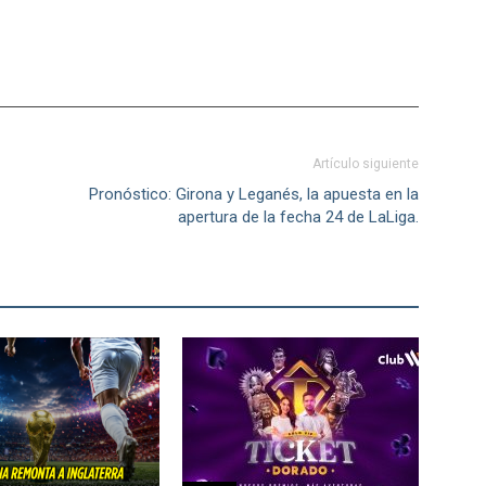
Artículo siguiente
Pronóstico: Girona y Leganés, la apuesta en la
apertura de la fecha 24 de LaLiga.