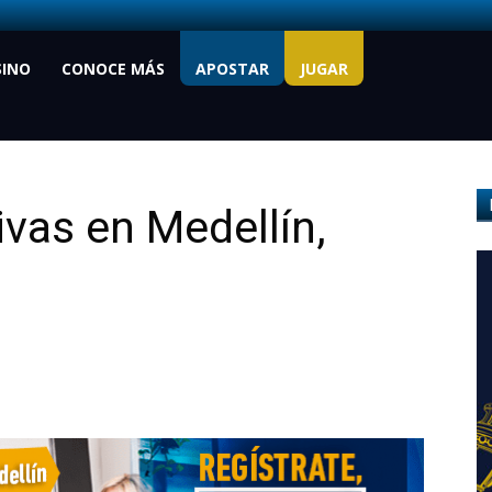
SINO
CONOCE MÁS
APOSTAR
JUGAR
vas en Medellín,