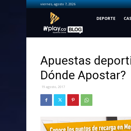
viernes, agosto 7, 2026
Wplay.co
DEPORTE
CA
Apuestas deporti
Dónde Apostar?
19 agosto, 2017