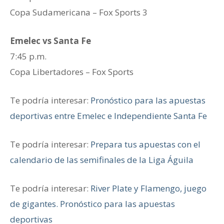
Copa Sudamericana – Fox Sports 3
Emelec vs Santa Fe
7:45 p.m.
Copa Libertadores – Fox Sports
Te podría interesar:
Pronóstico para las apuestas
deportivas entre Emelec e Independiente Santa Fe
Te podría interesar:
Prepara tus apuestas con el
calendario de las semifinales de la Liga Águila
Te podría interesar:
River Plate y Flamengo, juego
de gigantes. Pronóstico para las apuestas
deportivas