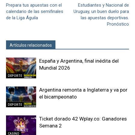
Prepara tus apuestas con el
Estudiantes y Nacional de
calendario de las semifinales
Uruguay, un buen duelo para
de la Liga Águila
las apuestas deportivas.
Pronóstico
Artículos relacionados
Más del autor
España y Argentina, final inédita del
Mundial 2026
DEPORTE
Argentina remonta a Inglaterra y va por
el bicampeonato
DEPORTE
Ticket dorado 42 Wplay.co: Ganadores
Semana 2
CASINO