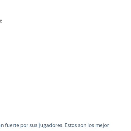
e
n fuerte por sus jugadores. Estos son los mejor