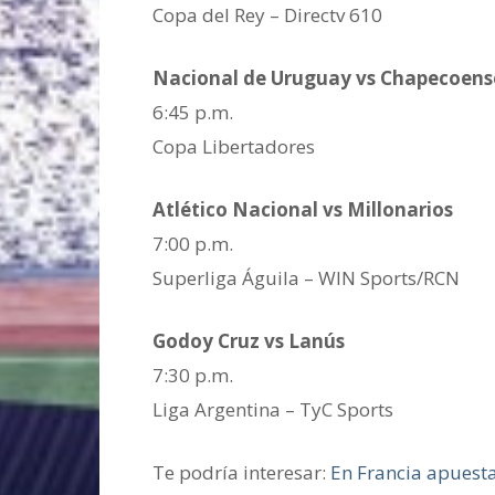
Copa del Rey – Directv 610
Nacional de Uruguay vs Chapecoens
6:45 p.m.
Copa Libertadores
Atlético Nacional vs Millonarios
7:00 p.m.
Superliga Águila – WIN Sports/RCN
Godoy Cruz vs Lanús
7:30 p.m.
Liga Argentina – TyC Sports
Te podría interesar:
En Francia apuesta