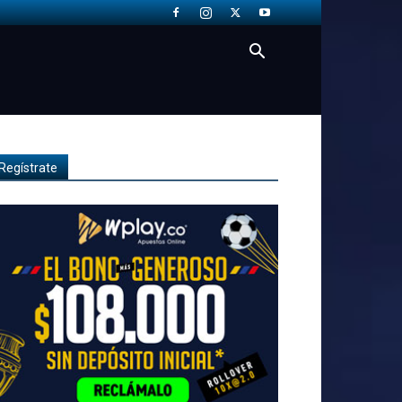
Regístrate