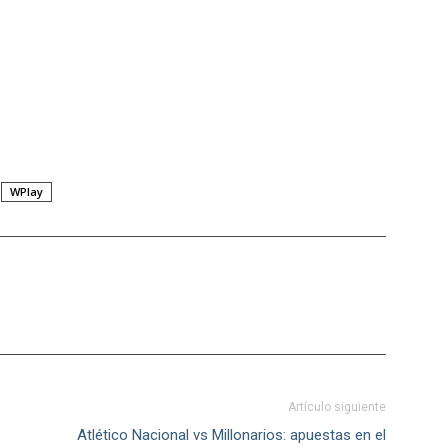
WPlay
Artículo siguiente
Atlético Nacional vs Millonarios: apuestas en el