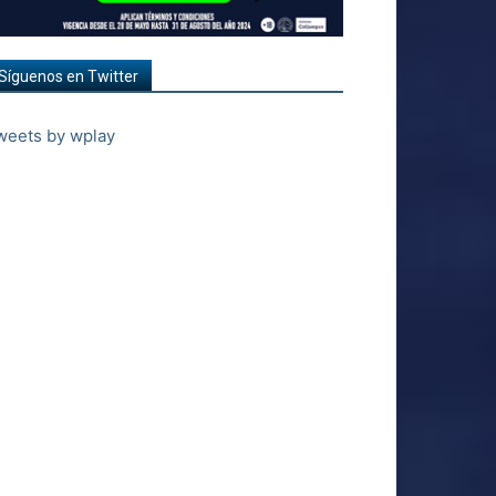
Síguenos en Twitter
weets by wplay