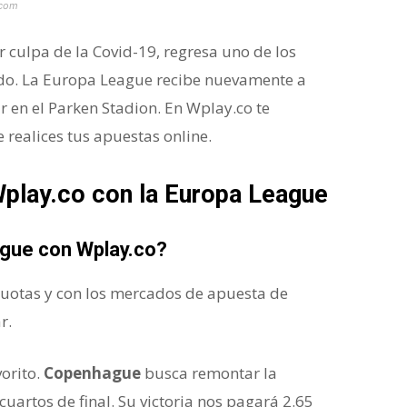
.com
culpa de la Covid-19, regresa uno de los
o. La Europa League recibe nuevamente a
 en el Parken Stadion. En Wplay.co te
realices tus apuestas online.
play.co con la Europa League
ague con Wplay.co?
cuotas y con los mercados de apuesta de
r.
vorito.
Copenhague
busca remontar la
 cuartos de final. Su victoria nos pagará 2.65