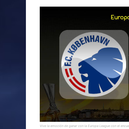
Vive la emoción de ganar con la Europa League con el encu