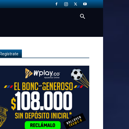
Regístrate