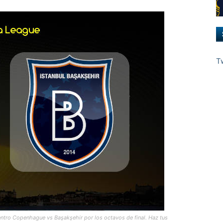
T
entro Copenhague vs Başakşehir por los octavos de final. Haz tus