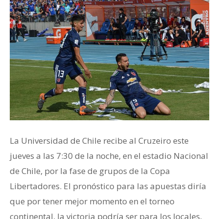
La Universidad de Chile recibe al Cruzeiro este
jueves a las 7:30 de la noche, en el estadio Nacional
de Chile, por la fase de grupos de la Copa
Libertadores. El pronóstico para las apuestas diría
que por tener mejor momento en el torneo
continental, la victoria podría ser para los locales,