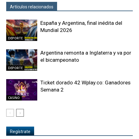
Artículos relacionados
Más del autor
España y Argentina, final inédita del
Mundial 2026
DEPORTE
Argentina remonta a Inglaterra y va por
el bicampeonato
DEPORTE
Ticket dorado 42 Wplay.co: Ganadores
Semana 2
CASINO
Regístrate