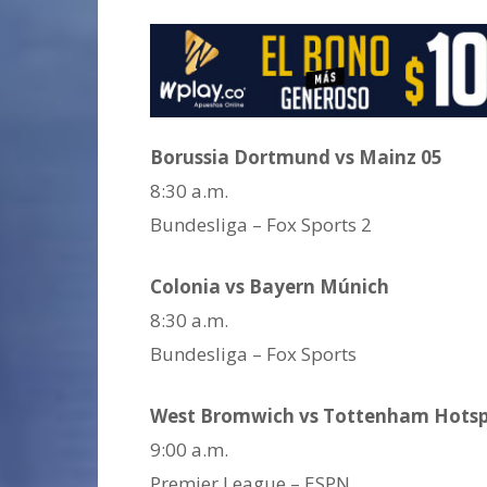
Borussia Dortmund vs Mainz 05
8:30 a.m.
Bundesliga – Fox Sports 2
Colonia vs Bayern Múnich
8:30 a.m.
Bundesliga – Fox Sports
West Bromwich vs Tottenham Hots
9:00 a.m.
Premier League – ESPN