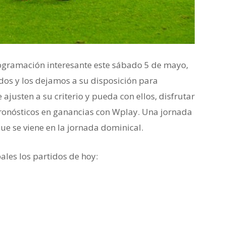
ogramación interesante este sábado 5 de mayo,
dos y los dejamos a su disposición para
ajusten a su criterio y pueda con ellos, disfrutar
ronósticos en ganancias con Wplay. Una jornada
que se viene en la jornada dominical.
ales los partidos de hoy: