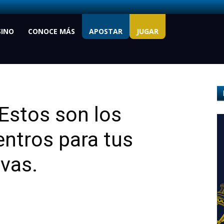
SINO
CONOCE MÁS
APOSTAR
JUGAR
 Estos son los
entros para tus
vas.