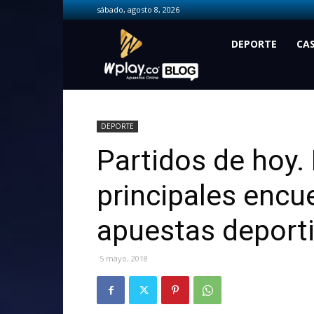
sábado, agosto 8, 2026
Wplay.co
DEPORTE
CA
DEPORTE
Partidos de hoy.
principales encu
apuestas deporti
5 mayo, 2018