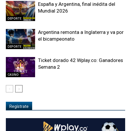
España y Argentina, final inédita del
Mundial 2026
DEPORTE
Argentina remonta a Inglaterra y va por
el bicampeonato
DEPORTE
Ticket dorado 42 Wplay.co: Ganadores
Semana 2
CASINO
Regístrate