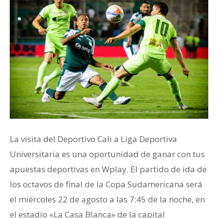
La visita del Deportivo Cali a Liga Deportiva
Universitaria es una oportunidad de ganar con tus
apuestas deportivas en Wplay. El partido de ida de
los octavos de final de la Copa Sudamericana será
el miércoles 22 de agosto a las 7:45 de la noche, en
el estadio «La Casa Blanca» de la capital