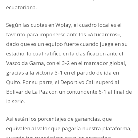
ecuatoriana.
Según las cuotas en Wplay, el cuadro local es el
favorito para imponerse ante los «Azucareros»,
dado que es un equipo fuerte cuando juega en su
estadio, lo cual ratificó en la clasificación ante el
Vasco da Gama, con el 3-2 en el marcador global,
gracias a la victoria 3-1 en el partido de ida en
Quito. Por su parte, el Deportivo Cali superó al
Bolívar de La Paz con un contundente 6-1 al final de
la serie.
Así están los porcentajes de ganancias, que
equivalen al valor que pagaría nuestra plataforma,
cuando tus pronósticos sean los acertados: