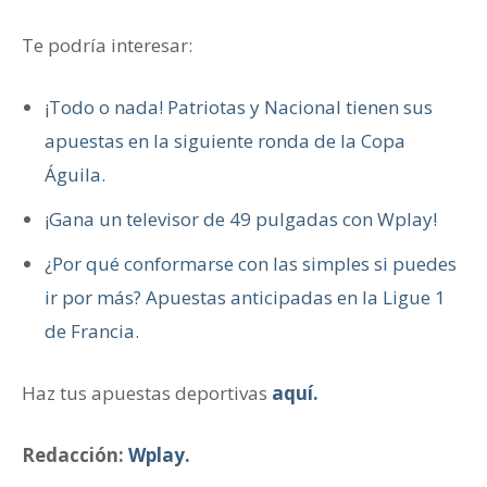
Te podría interesar:
¡Todo o nada! Patriotas y Nacional tienen sus
apuestas en la siguiente ronda de la Copa
Águila.
¡Gana un televisor de 49 pulgadas con Wplay!
¿Por qué conformarse con las simples si puedes
ir por más? Apuestas anticipadas en la Ligue 1
de Francia.
Haz tus apuestas deportivas
aquí.
Redacción:
Wplay.