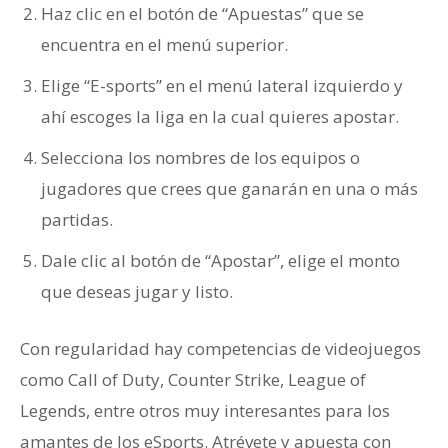
Haz clic en el botón de “Apuestas” que se
encuentra en el menú superior.
Elige “E-sports” en el menú lateral izquierdo y
ahí escoges la liga en la cual quieres apostar.
Selecciona los nombres de los equipos o
jugadores que crees que ganarán en una o más
partidas.
Dale clic al botón de “Apostar”, elige el monto
que deseas jugar y listo.
Con regularidad hay competencias de videojuegos
como Call of Duty, Counter Strike, League of
Legends, entre otros muy interesantes para los
amantes de los eSports. Atrévete y apuesta con