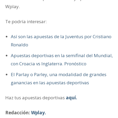
Wplay.
Te podría interesar:
Así son las apuestas de la Juventus por Cristiano
Ronaldo
Apuestas deportivas en la semifinal del Mundial,
con Croacia vs Inglaterra. Pronóstico
El Parlay o Parley, una modalidad de grandes
ganancias en las apuestas deportivas
Haz tus apuestas deportivas
aquí.
Redacción:
Wplay.