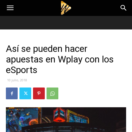
Así se pueden hacer
apuestas en Wplay con los
eSports
10 julio, 2018