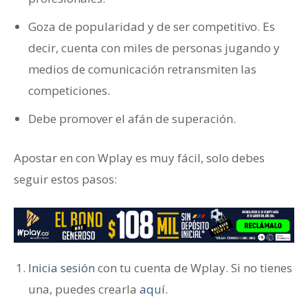
Goza de popularidad y de ser competitivo. Es
decir, cuenta con miles de personas jugando y
medios de comunicación retransmiten las
competiciones.
Debe promover el afán de superación.
Apostar en con Wplay es muy fácil, solo debes
seguir estos pasos:
Inicia sesión
con tu cuenta de Wplay. Si no tienes
una, puedes crearla
aquí
.