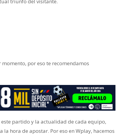
al triunfo del visitante.
er momento, por eso te recomendamos
 este partido y la actualidad de cada equipo,
 a la hora de apostar. Por eso en Wplay, hacemos