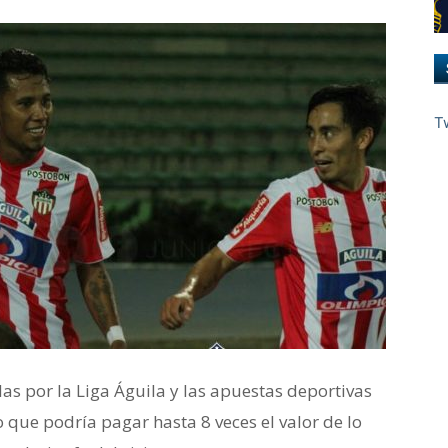
T
las por la Liga Águila y las apuestas deportivas
que podría pagar hasta 8 veces el valor de lo