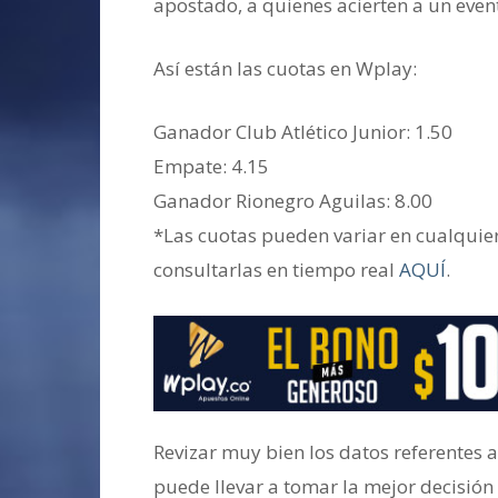
apostado, a quienes acierten a un eventu
Así están las cuotas en Wplay:
Ganador Club Atlético Junior: 1.50
‎Empate: 4.15
Ganador Rionegro Aguilas: 8.00
*Las cuotas pueden variar en cualqui
consultarlas en tiempo real
AQUÍ
.
Revizar muy bien los datos referentes a
puede llevar a tomar la mejor decisión