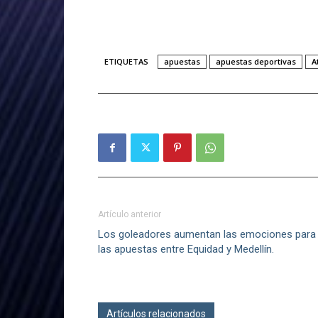
ETIQUETAS
apuestas
apuestas deportivas
A
Artículo anterior
Los goleadores aumentan las emociones para
las apuestas entre Equidad y Medellín.
Artículos relacionados
Más del autor