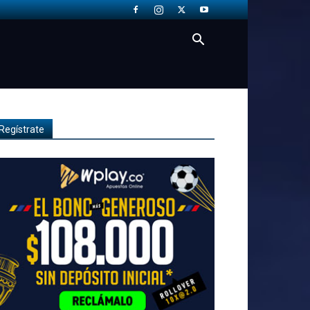
Regístrate