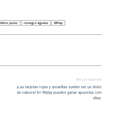
tlético Junior
rionegro águilas
WPlay
Artículo siguiente
¡Las tarjetas rojas y amarillas suelen ser un dolor
de cabeza! En Wplay puedes ganar apuestas con
ellas.