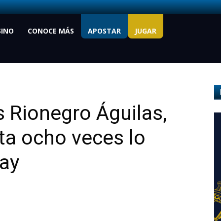
SINO
CONOCE MÁS
APOSTAR
JUGAR
s Rionegro Águilas,
ta ocho veces lo
ay