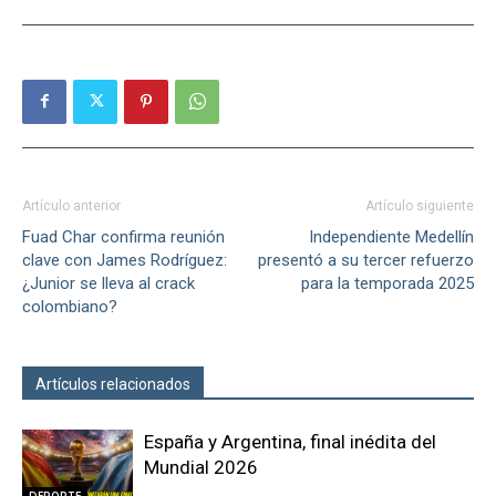
Artículo anterior
Artículo siguiente
Fuad Char confirma reunión
Independiente Medellín
clave con James Rodríguez:
presentó a su tercer refuerzo
¿Junior se lleva al crack
para la temporada 2025
colombiano?
Artículos relacionados
Más del autor
España y Argentina, final inédita del
Mundial 2026
DEPORTE