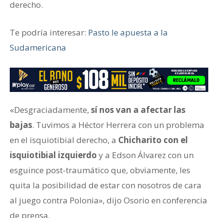
derecho.
Te podría interesar:
Pasto le apuesta a la
Sudamericana
«Desgraciadamente,
sí nos van a afectar las
bajas
. Tuvimos a Héctor Herrera con un problema
en el isquiotibial derecho, a
Chicharito con el
isquiotibial izquierdo
y a Edson Álvarez con un
esguince post-traumático que, obviamente, les
quita la posibilidad de estar con nosotros de cara
al juego contra Polonia», dijo Osorio en conferencia
de prensa.