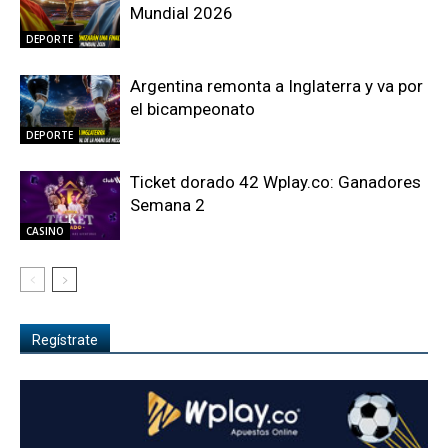
Mundial 2026
DEPORTE
Argentina remonta a Inglaterra y va por
el bicampeonato
DEPORTE
Ticket dorado 42 Wplay.co: Ganadores
Semana 2
CASINO
Regístrate