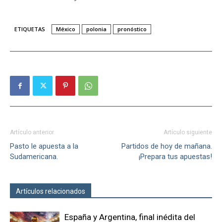
ETIQUETAS
México
polonia
pronóstico
Artículo anterior
Artículo siguiente
Pasto le apuesta a la
Partidos de hoy de mañana.
Sudamericana.
¡Prepara tus apuestas!
Artículos relacionados
Más del autor
España y Argentina, final inédita del