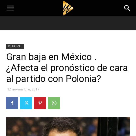
DEPORTE
Gran baja en México .
¿Afecta el pronóstico de cara
al partido con Polonia?
12 noviembre, 2017