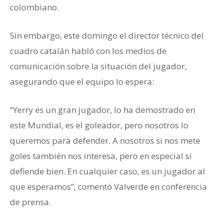
colombiano.
Sin embargo, este domingo el director técnico del
cuadro catalán habló con los medios de
comunicación sobre la situación del jugador,
asegurando que el equipo lo espera:
“Yerry es un gran jugador, lo ha demostrado en
este Mundial, es el goleador, pero nosotros lo
queremos para defender. A nosotros si nos mete
goles también nos interesa, pero en especial si
defiende bien. En cualquier caso, es un jugador al
que esperamos”, comentó Valverde en conferencia
de prensa.