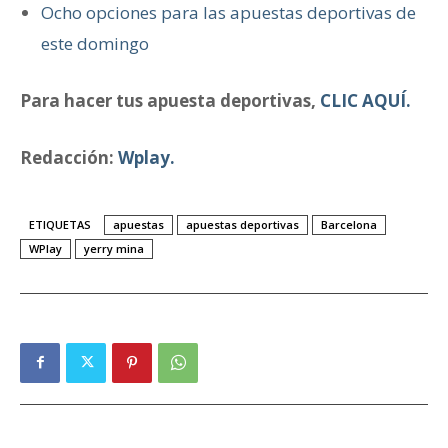
Ocho opciones para las apuestas deportivas de
este domingo
Para hacer tus apuesta deportivas,
CLIC AQUÍ.
Redacción:
Wplay.
ETIQUETAS
apuestas
apuestas deportivas
Barcelona
WPlay
yerry mina