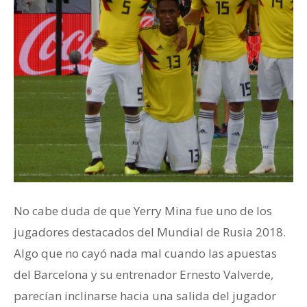
No cabe duda de que Yerry Mina fue uno de los
jugadores destacados del Mundial de Rusia 2018.
Algo que no cayó nada mal cuando las apuestas
del Barcelona y su entrenador Ernesto Valverde,
parecían inclinarse hacia una salida del jugador