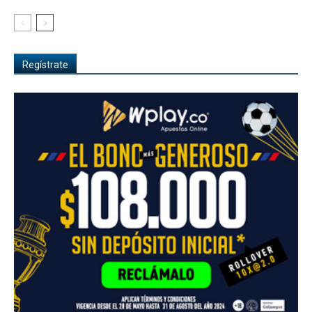
Regístrate