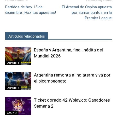
Partidos de hoy 15 de
El Arsenal de Ospina apuesta
diciembre. ¡Haz tus apuestas!
por sumar puntos en la
Premier League
Artículos relacionados
Más del autor
España y Argentina, final inédita del
Mundial 2026
DEPORTE
Argentina remonta a Inglaterra y va por
el bicampeonato
DEPORTE
Ticket dorado 42 Wplay.co: Ganadores
Semana 2
CASINO