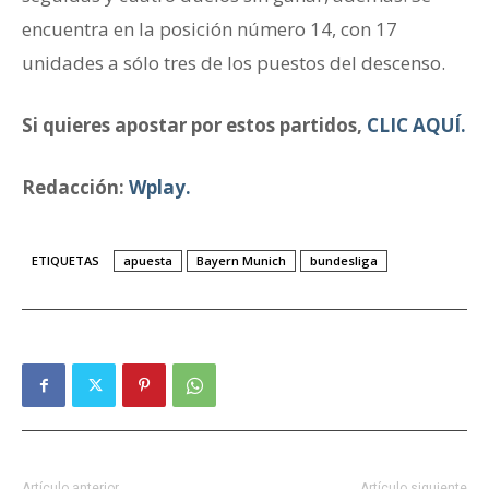
encuentra en la posición número 14, con 17
unidades a sólo tres de los puestos del descenso.
Si quieres apostar por estos partidos,
CLIC AQUÍ.
Redacción:
Wplay.
ETIQUETAS
apuesta
Bayern Munich
bundesliga
Artículo anterior
Artículo siguiente