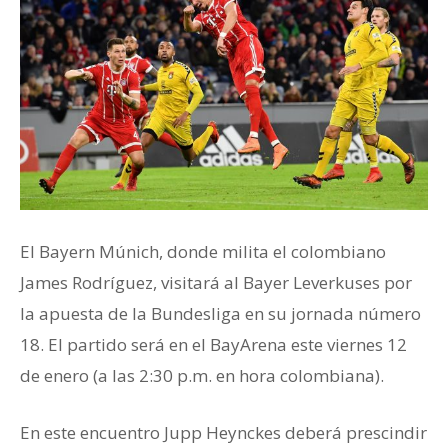
El Bayern Múnich, donde milita el colombiano
James Rodríguez, visitará al Bayer Leverkuses por
la apuesta de la Bundesliga en su jornada número
18. El partido será en el BayArena este viernes 12
de enero (a las 2:30 p.m. en hora colombiana).
En este encuentro Jupp Heynckes deberá prescindir