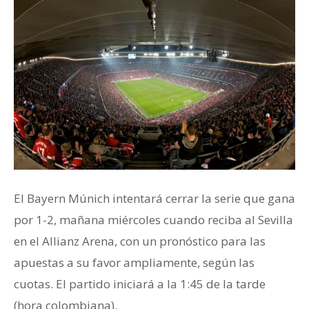
El Bayern Múnich intentará cerrar la serie que gana
por 1-2, mañana miércoles cuando reciba al Sevilla
en el Allianz Arena, con un pronóstico para las
apuestas a su favor ampliamente, según las
cuotas. El partido iniciará a la 1:45 de la tarde
(hora colombiana).