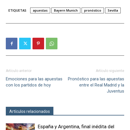
ETIQUETAS
apuestas
Bayern Munich
pronóstico
Sevilla
Artículo anterior
Artículo siguiente
Emociones para las apuestas
Pronóstico para las apuestas
con los partidos de hoy
entre el Real Madrid y la
Juventus
Artículos relacionados
Más del autor
España y Argentina, final inédita del