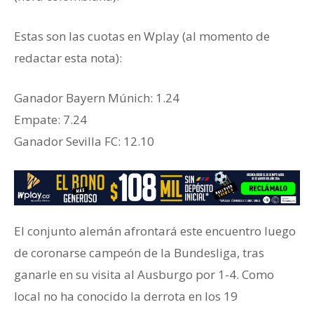
Estas son las cuotas en Wplay (al momento de
redactar esta nota):
Ganador ‎Bayern Múnich: 1.24
‎Empate: 7.24
Ganador ‎Sevilla FC: 12.10
El conjunto alemán afrontará este encuentro luego
de coronarse campeón de la Bundesliga, tras
ganarle en su visita al Ausburgo por 1-4. Como
local no ha conocido la derrota en los 19