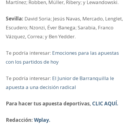
Martínez; Robben, Müller, Ribery; y Lewandowski.
Sevilla:
David Soria; Jesús Navas, Mercado, Lenglet,
Escudero; Nzonzi, Éver Banega; Sarabia, Franco
Vázquez, Correa; y Ben Yedder.
Te podría interesar:
Emociones para las apuestas
con los partidos de hoy
Te podría interesar:
El Junior de Barranquilla le
apuesta a una decisión radical
Para hacer tus apuesta deportivas,
CLIC AQUÍ.
Redacción:
Wplay.