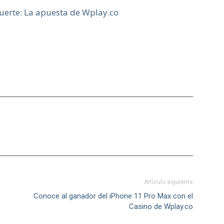
suerte: La apuesta de Wplay.co
Artículo siguiente
Conoce al ganador del iPhone 11 Pro Max con el
Casino de Wplay.co