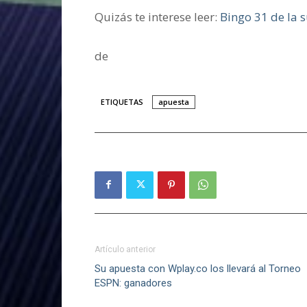
Quizás te interese leer:
Bingo 31 de la 
de
ETIQUETAS
apuesta
Artículo anterior
Su apuesta con Wplay.co los llevará al Torneo
ESPN: ganadores