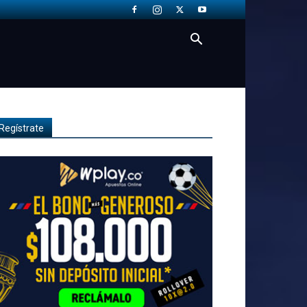
Regístrate