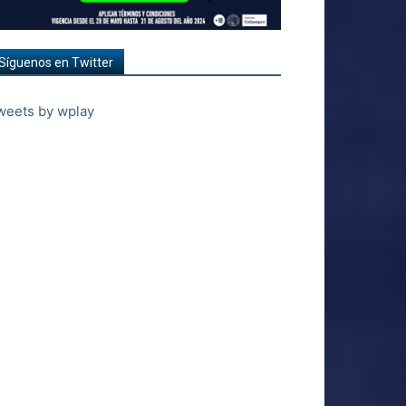
Síguenos en Twitter
weets by wplay