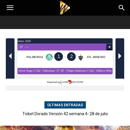
ÚLTIMAS ENTRADAS
Ticket Dorado Versión 42 semana 4- 28 de julio
Ticket dorado 42 Wplay.co: Ganadores Semana 3