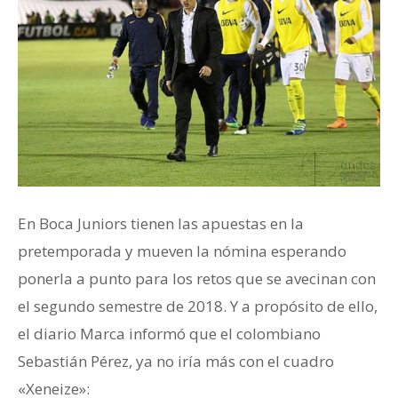
En Boca Juniors tienen las apuestas en la
pretemporada y mueven la nómina esperando
ponerla a punto para los retos que se avecinan con
el segundo semestre de 2018. Y a propósito de ello,
el diario Marca informó que el colombiano
Sebastián Pérez, ya no iría más con el cuadro
«Xeneize»: