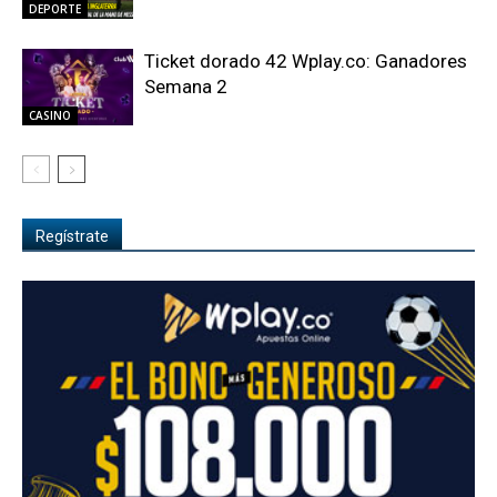
DEPORTE
Ticket dorado 42 Wplay.co: Ganadores
Semana 2
CASINO
Regístrate