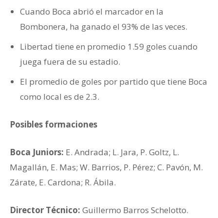
Cuando Boca abrió el marcador en la
Bombonera, ha ganado el 93% de las veces.
Libertad tiene en promedio 1.59 goles cuando
juega fuera de su estadio.
El promedio de goles por partido que tiene Boca
como local es de 2.3.
Posibles formaciones
Boca Juniors:
E. Andrada; L. Jara, P. Goltz, L.
Magallán, E. Mas; W. Barrios, P. Pérez; C. Pavón, M.
Zárate, E. Cardona; R. Ábila.
Director Técnico:
Guillermo Barros Schelotto.