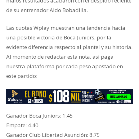
malos resultados acabaron con el despido reciente
de su entrenador Aldo Bobadilla.
Las cuotas Wplay muestran una tendencia hacia
una posible victoria de Boca Juniors, por la
evidente diferencia respecto al plantel y su historia.
Al momento de redactar esta nota, así paga
nuestra plataforma por cada peso apostado en
este partido:
Ganador ‎Boca Juniors: 1.45
‎Empate: 4.40
Ganador ‎Club Libertad Asunción: 8.75