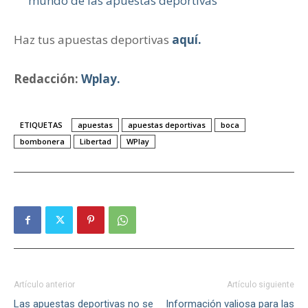
mundo de las apuestas deportivas
Haz tus apuestas deportivas
aquí.
Redacción:
Wplay.
ETIQUETAS
apuestas
apuestas deportivas
boca
bombonera
Libertad
WPlay
Artículo anterior
Artículo siguiente
Las apuestas deportivas no se
Información valiosa para las