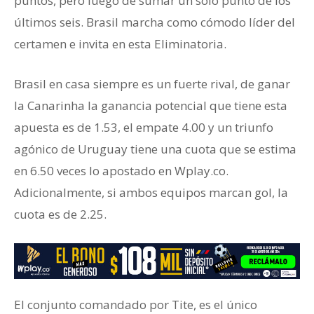
puntos, pero luego de sumar un solo punto de los
últimos seis. Brasil marcha como cómodo líder del
certamen e invita en esta Eliminatoria.
Brasil en casa siempre es un fuerte rival, de ganar
la Canarinha la ganancia potencial que tiene esta
apuesta es de 1.53, el empate 4.00 y un triunfo
agónico de Uruguay tiene una cuota que se estima
en 6.50 veces lo apostado en Wplay.co.
Adicionalmente, si ambos equipos marcan gol, la
cuota es de 2.25.
Brasil vs Uruguay
El conjunto comandado por Tite, es el único