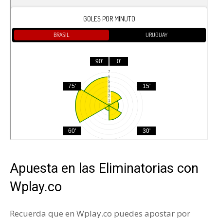
Apuesta en las Eliminatorias con
Wplay.co
Recuerda que en Wplay.co puedes apostar por