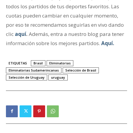
todos los partidos de tus deportes favoritos. Las
cuotas pueden cambiar en cualquier momento,
por eso te recomendamos seguirlas en vivo dando
clic
aquí
.
Además, entra a nuestro blog para tener
información sobre los mejores partidos.
Aquí.
ETIQUETAS
Brasil
Eliminatorias
Eliminatorias Sudamerincanas
Selección de Brasil
Selección de Uruguay
uruguay