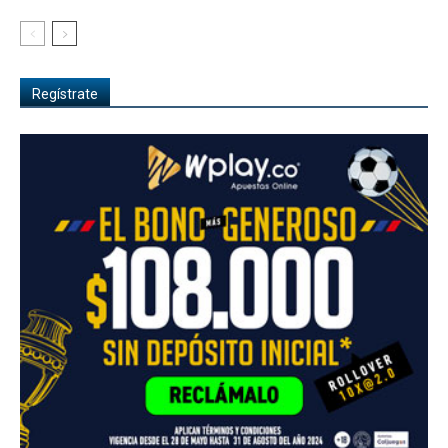
Regístrate