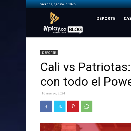
viernes, agosto 7, 2026
Wplay.co
DEPORTE
CA
DEPORTE
Cali vs Patriotas
con todo el Pow
16 marzo, 2024