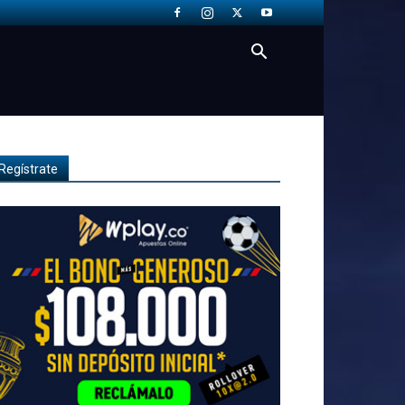
Regístrate