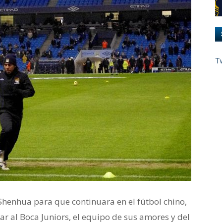
T
Shenhua para que continuara en el fútbol chino,
ar al Boca Juniors, el equipo de sus amores y del