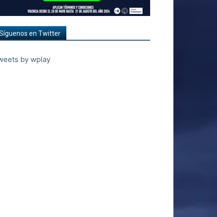
Síguenos en Twitter
weets by wplay