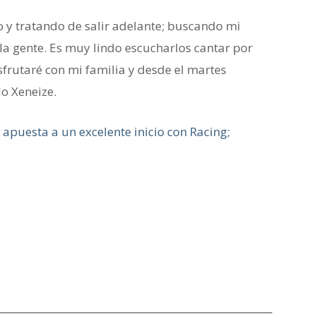
o y tratando de salir adelante; buscando mi
 la gente. Es muy lindo escucharlos cantar por
frutaré con mi familia y desde el martes
lo Xeneize.
apuesta a un excelente inicio con Racing;