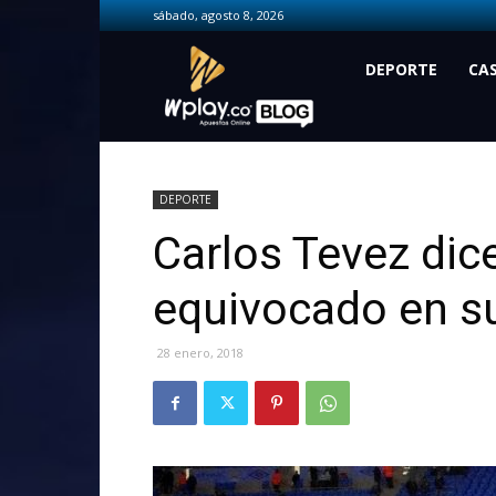
sábado, agosto 8, 2026
Wplay.co
DEPORTE
CA
DEPORTE
Carlos Tevez dic
equivocado en s
28 enero, 2018