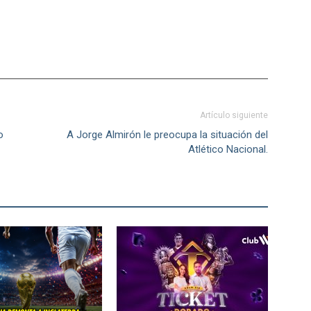
Artículo siguiente
o
A Jorge Almirón le preocupa la situación del
Atlético Nacional.