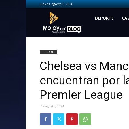
jueves, agosto 6, 2026
Wplay.co
DEPORTE
CA
DEPORTE
Chelsea vs Manch
encuentran por la
Premier League
17 agosto, 2024