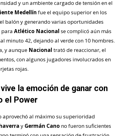
nsidad y un ambiente cargado de tensión en el
iente Medellín
fue el equipo superior en los
el balón y generando varias oportunidades
n para
Atlético Nacional
se complicó aún más
al minuto 42, dejando al verde con 10 hombres.
ta, y aunque
Nacional
trató de reaccionar, el
mentos, con algunos jugadores involucrados en
jetas rojas.
vive la emoción de ganar con
o el Power
 aprovechó al máximo su superioridad
Chaverra
y
Germán Cano
no fueron suficientes
empo terminó con una sensación de frustración