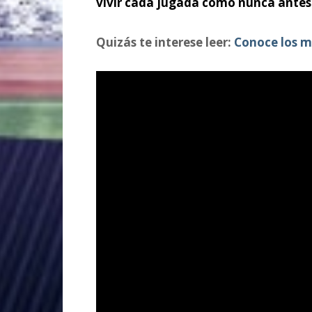
vivir cada jugada como nunca antes
Quizás te interese leer:
Conoce los m