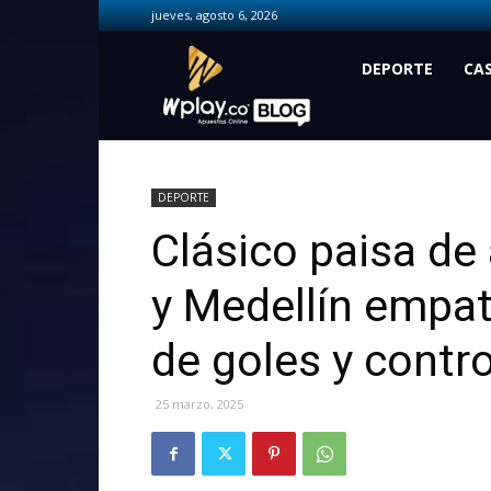
jueves, agosto 6, 2026
Wplay.co
DEPORTE
CA
DEPORTE
Clásico paisa de 
y Medellín empat
de goles y contr
25 marzo, 2025