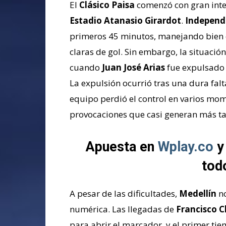
El
Clásico Paisa
comenzó con gran inte
Estadio Atanasio Girardot
.
Independ
primeros 45 minutos, manejando bien 
claras de gol. Sin embargo, la situació
cuando
Juan José Arias
fue expulsado 
La expulsión ocurrió tras una dura fal
equipo perdió el control en varios mo
provocaciones que casi generan más tar
Apuesta en
Wplay.co
y 
tod
A pesar de las dificultades,
Medellín
no
numérica. Las llegadas de
Francisco 
para abrir el marcador, y el primer ti