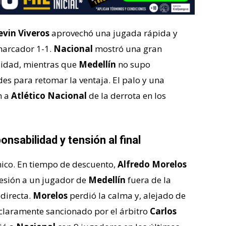
evin Viveros
aprovechó una jugada rápida y
marcador 1-1.
Nacional
mostró una gran
rsidad, mientras que
Medellín
no supo
s para retomar la ventaja. El palo y una
n a
Atlético Nacional
de la derrota en los
nsabilidad y tensión al final
mico. En tiempo de descuento,
Alfredo Morelos
esión a un jugador de
Medellín
fuera de la
 directa.
Morelos
perdió la calma y, alejado de
e claramente sancionado por el árbitro
Carlos