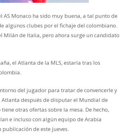
l AS Monaco ha sido muy buena, a tal punto de
 algunos clubes por el fichaje del colombiano.
l Milán de Italia, pero ahora surge un candidato
ña, el Atlanta de la MLS, estaría tras los
Colombia.
ntorno del jugador para tratar de convencerle y
l Atlanta después de disputar el Mundial de
tiene otras ofertas sobre la mesa. De hecho,
lan e incluso con algún equipo de Arabia
 publicación de este jueves.