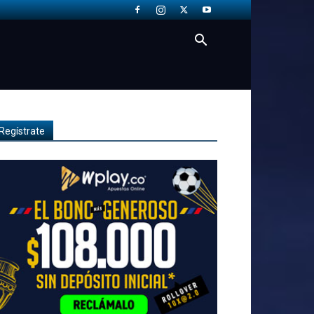
Regístrate