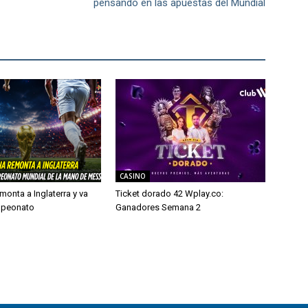
pensando en las apuestas del Mundial
CASINO
monta a Inglaterra y va
Ticket dorado 42 Wplay.co:
mpeonato
Ganadores Semana 2