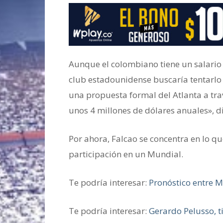
Aunque el colombiano tiene un salario 
club estadounidense buscaría tentarlo
una propuesta formal del Atlanta a tra
unos 4 millones de dólares anuales», di
Por ahora, Falcao se concentra en lo q
participación en un Mundial.
Te podría interesar:
Pronóstico entre M
Te podría interesar:
Gerardo Pelusso, t