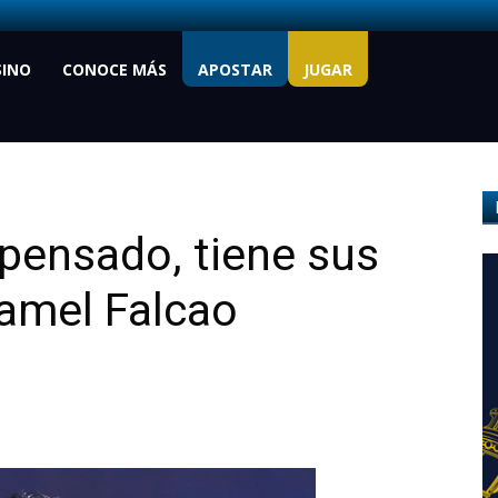
SINO
CONOCE MÁS
APOSTAR
JUGAR
pensado, tiene sus
amel Falcao