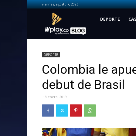
viernes, agosto 7, 2026
Wplay.co
DEPORTE
CA
DEPORTE
Colombia le apue
debut de Brasil
18 enero, 2019