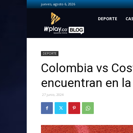
jueves, agosto 6, 2026
Wplay.co
DEPORTE
CA
DEPORTE
Colombia vs Cos
encuentran en l
27 junio, 2024