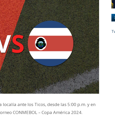
T
localía ante los Ticos, desde las 5:00 p.m. y en
el torneo CONMEBOL – Copa América 2024.