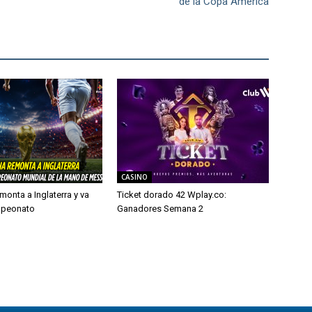
de la Copa América
CASINO
monta a Inglaterra y va
Ticket dorado 42 Wplay.co:
mpeonato
Ganadores Semana 2