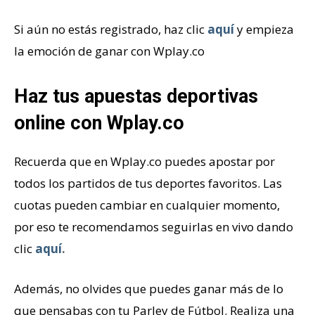
Si aún no estás registrado, haz clic
aquí
y empieza
la emoción de ganar con Wplay.co
Haz tus apuestas deportivas
online con Wplay.co
Recuerda que en Wplay.co puedes apostar por
todos los partidos de tus deportes favoritos. Las
cuotas pueden cambiar en cualquier momento,
por eso te recomendamos seguirlas en vivo dando
clic
aquí
.
Además, no olvides que puedes ganar más de lo
que pensabas con tu Parley de Fútbol. Realiza una