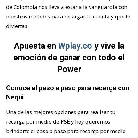
de Colombia nos lleva a estar a la vanguardia con
nuestros métodos para recargar tu cuenta y que te
diviertas.
Apuesta en
Wplay.co
y vive la
emoción de ganar con todo el
Power
Conoce el paso a paso para recarga con
Nequi
Una de las mejores opciones para realizar tu
recarga por medio de
PSE
y hoy queremos
brindarte el paso a paso para recarga por medio