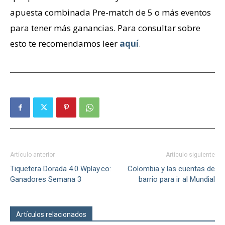
apuesta combinada Pre-match de 5 o más eventos
para tener más ganancias. Para consultar sobre
esto te recomendamos leer
aquí
.
Artículo anterior
Artículo siguiente
Tiquetera Dorada 4.0 Wplay.co:
Colombia y las cuentas de
Ganadores Semana 3
barrio para ir al Mundial
Artículos relacionados
Más del autor