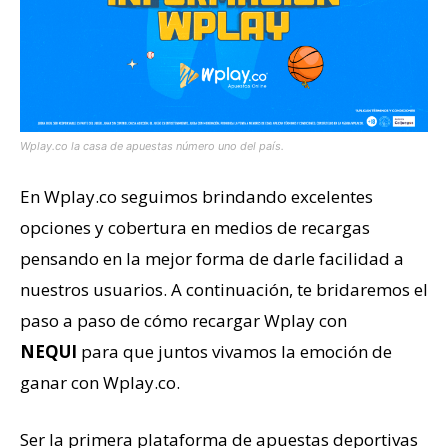
Wplay.co la casa de apuestas número uno del país.
En Wplay.co seguimos brindando excelentes
opciones y cobertura en medios de recargas
pensando en la mejor forma de darle facilidad a
nuestros usuarios. A continuación, te bridaremos el
paso a paso de cómo recargar Wplay con
NEQUI
para que juntos vivamos la emoción de
ganar con Wplay.co.
Ser la primera plataforma de apuestas deportivas