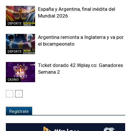
España y Argentina, final inédita del
Mundial 2026
DEPORTE
Argentina remonta a Inglaterra y va por
el bicampeonato
DEPORTE
Ticket dorado 42 Wplay.co: Ganadores
Semana 2
CASINO
Regístrate