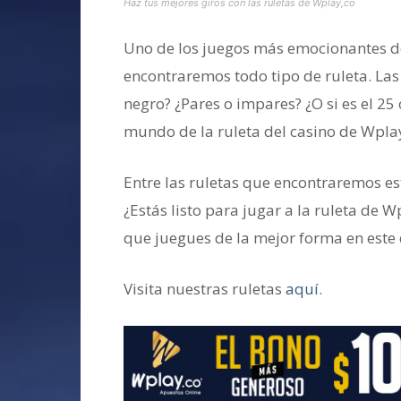
Haz tus mejores giros con las ruletas de Wplay,co
Uno de los juegos más emocionantes d
encontraremos todo tipo de ruleta. Las
negro? ¿Pares o impares? ¿O si es el 25
mundo de la ruleta del casino de Wplay
Entre las ruletas que encontraremos est
¿Estás listo para jugar a la ruleta de
que juegues de la mejor forma en este 
Visita nuestras ruletas
aquí
.