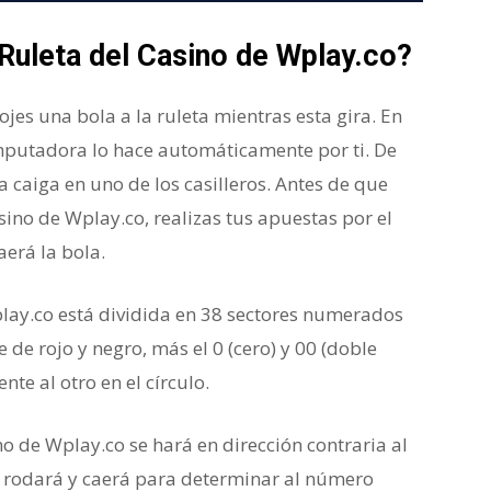
Ruleta del Casino de Wplay.co?
ojes una bola a la ruleta mientras esta gira. En
computadora lo hace automáticamente por ti. De
a caiga en uno de los casilleros. Antes de que
asino de Wplay.co, realizas tus apuestas por el
aerá la bola.
play.co está dividida en 38 sectores numerados
 de rojo y negro, más el 0 (cero) y 00 (doble
nte al otro en el círculo.
o de Wplay.co se hará en dirección contraria al
la rodará y caerá para determinar al número