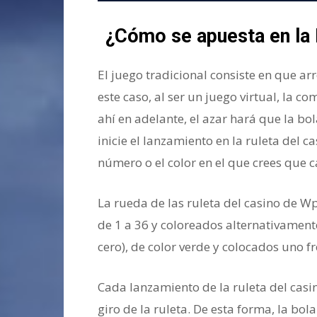
¿Cómo se apuesta en la 
El juego tradicional consiste en que arr
este caso, al ser un juego virtual, la 
ahí en adelante, el azar hará que la bol
inicie el lanzamiento en la ruleta del c
número o el color en el que crees que c
La rueda de las ruleta del casino de W
de 1 a 36 y coloreados alternativamente
cero), de color verde y colocados uno fre
Cada lanzamiento de la ruleta del casin
giro de la ruleta. De esta forma, la bo