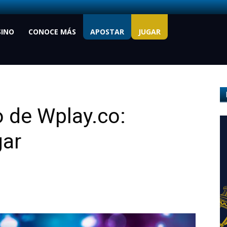
SINO
CONOCE MÁS
APOSTAR
JUGAR
o de Wplay.co:
gar