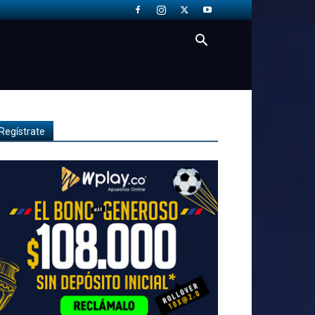
Regístrate