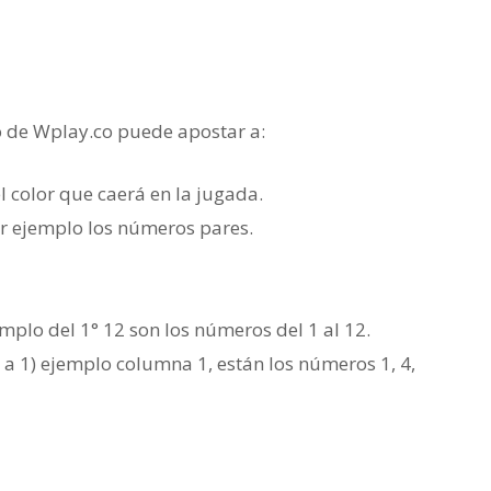
no de Wplay.co puede apostar a:
l color que caerá en la jugada.
or ejemplo los números pares.
emplo del 1° 12 son los números del 1 al 12.
2 a 1) ejemplo columna 1, están los números 1, 4,