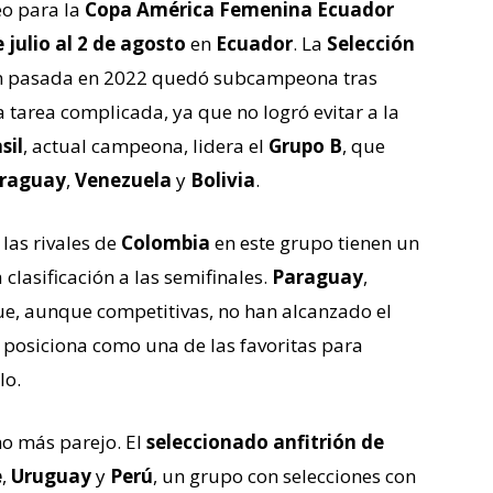
eo para la
Copa América Femenina Ecuador
 julio al 2 de agosto
en
Ecuador
. La
Selección
ión pasada en 2022 quedó subcampeona tras
a tarea complicada, ya que no logró evitar a la
sil
, actual campeona, lidera el
Grupo B
, que
raguay
,
Venezuela
y
Bolivia
.
, las rivales de
Colombia
en este grupo tienen un
 clasificación a las semifinales.
Paraguay
,
ue, aunque competitivas, no han alcanzado el
e posiciona como una de las favoritas para
lo.
mo más parejo. El
seleccionado anfitrión de
e
,
Uruguay
y
Perú
, un grupo con selecciones con