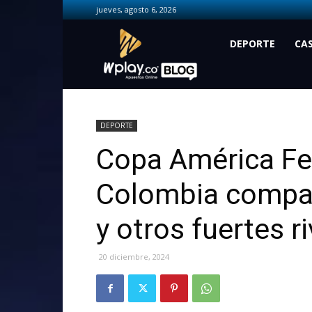
jueves, agosto 6, 2026
Wplay.co
DEPORTE
CA
DEPORTE
Copa América F
Colombia compar
y otros fuertes r
20 diciembre, 2024