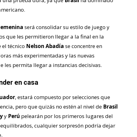
rá una prueba dura, ya que
Brasil
ha dominado
americano.
 Femenina
será consolidar su estilo de juego y
 que les permitieron llegar a la final en la
 el técnico
Nelson Abadía
se concentre en
doras más experimentadas y las nuevas
 les permita llegar a instancias decisivas.
nder en casa
uador
, estará compuesto por selecciones que
ncia, pero que quizás no estén al nivel de
Brasil
y
y
Perú
pelearán por los primeros lugares del
quilibrados, cualquier sorpresón podría dejar
e.