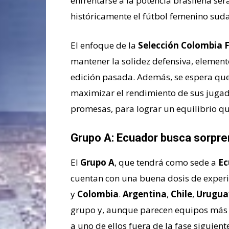
enfrentarse a la potencia brasileña se
históricamente el fútbol femenino sud
El enfoque de la
Selección Colombia
mantener la solidez defensiva, elementos
edición pasada. Además, se espera que
maximizar el rendimiento de sus juga
promesas, para lograr un equilibrio que
Grupo A: Ecuador busca sorpre
El
Grupo A
, que tendrá como sede a
Ec
cuentan con una buena dosis de experie
y
Colombia
.
Argentina
,
Chile
,
Urugua
grupo y, aunque parecen equipos más e
a uno de ellos fuera de la fase siguient