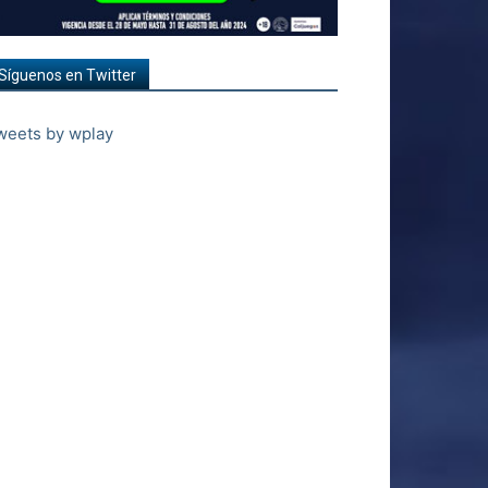
Síguenos en Twitter
weets by wplay