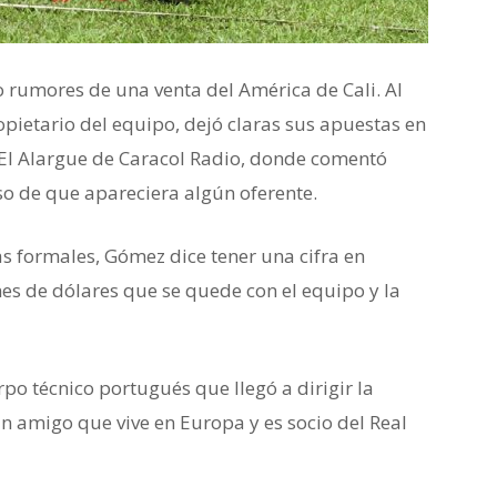
 rumores de una venta del América de Cali. Al
opietario del equipo, dejó claras sus apuestas en
El Alargue de Caracol Radio, donde comentó
aso de que apareciera algún oferente.
as formales, Gómez dice tener una cifra en
es de dólares que se quede con el equipo y la
rpo técnico portugués que llegó a dirigir la
un amigo que vive en Europa y es socio del Real