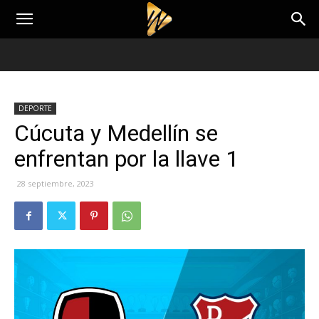
DEPORTE
Cúcuta y Medellín se
enfrentan por la llave 1
28 septiembre, 2023