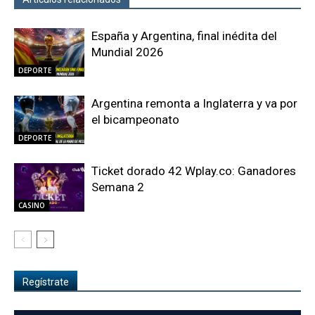
España y Argentina, final inédita del
Mundial 2026
DEPORTE
Argentina remonta a Inglaterra y va por
el bicampeonato
DEPORTE
Ticket dorado 42 Wplay.co: Ganadores
Semana 2
CASINO
Regístrate