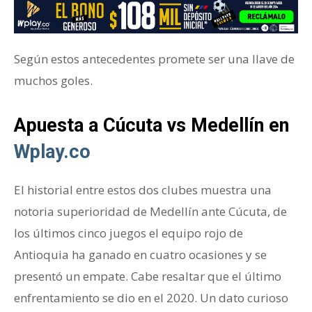
Según estos antecedentes promete ser una llave de
muchos goles.
Apuesta a Cúcuta vs Medellín en
Wplay.co
El historial entre estos dos clubes muestra una
notoria superioridad de Medellín ante Cúcuta, de
los últimos cinco juegos el equipo rojo de
Antioquia ha ganado en cuatro ocasiones y se
presentó un empate. Cabe resaltar que el último
enfrentamiento se dio en el 2020. Un dato curioso