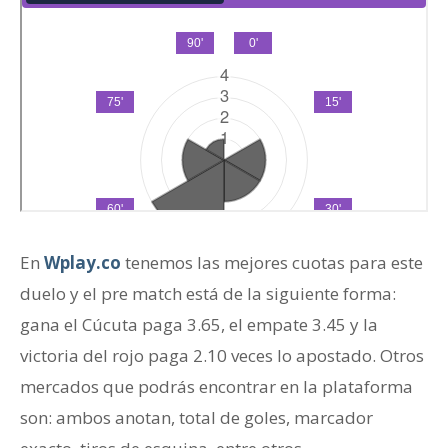
En
Wplay.co
tenemos las mejores cuotas para este
duelo y el pre match está de la siguiente forma:
gana el Cúcuta paga 3.65, el empate 3.45 y la
victoria del rojo paga 2.10 veces lo apostado. Otros
mercados que podrás encontrar en la plataforma
son: ambos anotan, total de goles, marcador