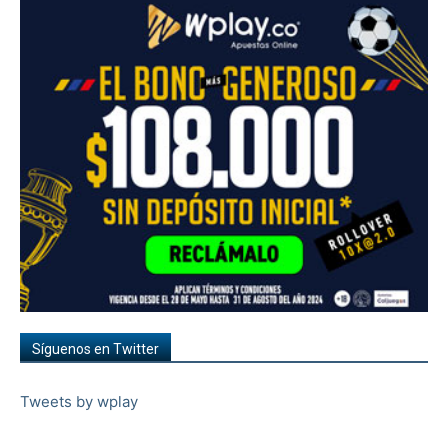
Síguenos en Twitter
Tweets by wplay