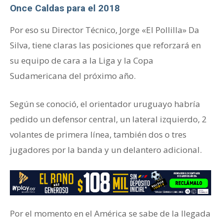
Once Caldas para el 2018
Por eso su Director Técnico, Jorge «El Pollilla» Da
Silva, tiene claras las posiciones que reforzará en
su equipo de cara a la Liga y la Copa
Sudamericana del próximo año.
Según se conoció, el orientador uruguayo habría
pedido un defensor central, un lateral izquierdo, 2
volantes de primera línea, también dos o tres
jugadores por la banda y un delantero adicional.
Por el momento en el América se sabe de la llegada