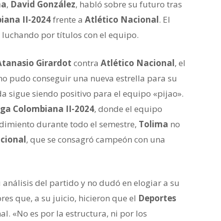
ma
,
David González
, habló sobre su futuro tras
iana II-2024
frente a
Atlético Nacional
. El
 luchando por títulos con el equipo.
Atanasio Girardot
contra
Atlético Nacional
, el
o pudo conseguir una nueva estrella para su
a sigue siendo positivo para el equipo «pijao».
iga Colombiana II-2024
, donde el equipo
ndimiento durante todo el semestre,
Tolima
no
acional
, que se consagró campeón con una
 análisis del partido y no dudó en elogiar a su
res que, a su juicio, hicieron que el
Deportes
al. «No es por la estructura, ni por los