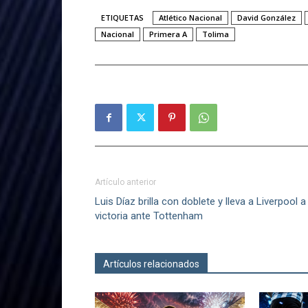
ETIQUETAS
Atlético Nacional
David González
Nacional
Primera A
Tolima
Artículo anterior
Luis Díaz brilla con doblete y lleva a Liverpool a 
victoria ante Tottenham
Artículos relacionados
Más del autor