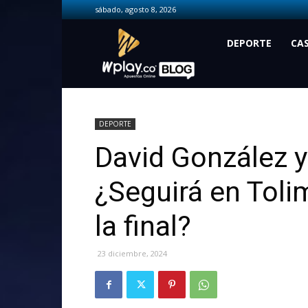
sábado, agosto 8, 2026
Wplay.co
DEPORTE
CA
DEPORTE
David González y 
¿Seguirá en Tolim
la final?
23 diciembre, 2024