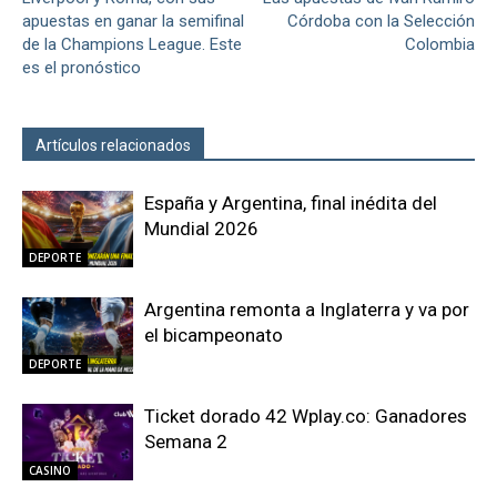
apuestas en ganar la semifinal
Córdoba con la Selección
de la Champions League. Este
Colombia
es el pronóstico
Artículos relacionados
Más del autor
España y Argentina, final inédita del
Mundial 2026
DEPORTE
Argentina remonta a Inglaterra y va por
el bicampeonato
DEPORTE
Ticket dorado 42 Wplay.co: Ganadores
Semana 2
CASINO