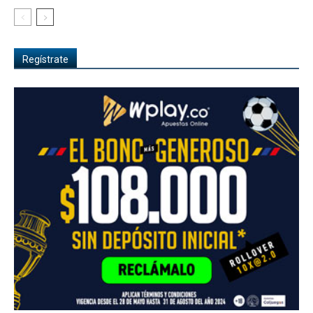
Regístrate