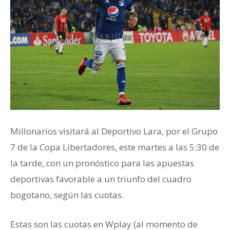
Millonarios visitará al Deportivo Lara, por el Grupo
7 de la Copa Libertadores, este martes a las 5:30 de
la tarde, con un pronóstico para las apuestas
deportivas favorable a un triunfo del cuadro
bogotano, según las cuotas.
Estas son las cuotas en Wplay (al momento de