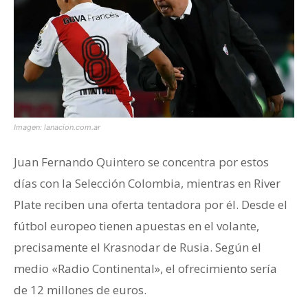
Imagen: lanacion.com.ar
Juan Fernando Quintero se concentra por estos
días con la Selección Colombia, mientras en River
Plate reciben una oferta tentadora por él. Desde el
fútbol europeo tienen apuestas en el volante,
precisamente el Krasnodar de Rusia. Según el
medio «Radio Continental», el ofrecimiento sería
de 12 millones de euros.