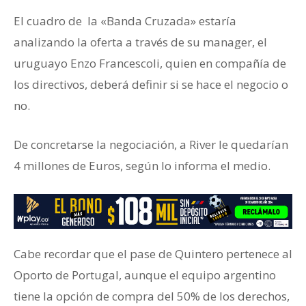
El cuadro de la «Banda Cruzada» estaría
analizando la oferta a través de su manager, el
uruguayo Enzo Francescoli, quien en compañía de
los directivos, deberá definir si se hace el negocio o
no.
De concretarse la negociación, a River le quedarían
4 millones de Euros, según lo informa el medio.
Cabe recordar que el pase de Quintero pertenece al
Oporto de Portugal, aunque el equipo argentino
tiene la opción de compra del 50% de los derechos,