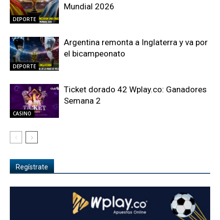
Mundial 2026
DEPORTE
Argentina remonta a Inglaterra y va por
el bicampeonato
DEPORTE
Ticket dorado 42 Wplay.co: Ganadores
Semana 2
CASINO
Regístrate