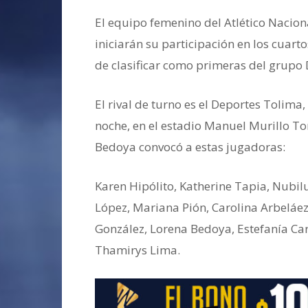
El equipo femenino del Atlético Nacion
iniciarán su participación en los cuarto
de clasificar como primeras del grupo 
El rival de turno es el Deportes Tolima,
noche, en el estadio Manuel Murillo Tor
Bedoya convocó a estas jugadoras:
Karen Hipólito, Katherine Tapia, Nubil
López, Mariana Pión, Carolina Arbeláez
González, Lorena Bedoya, Estefanía Ca
Thamirys Lima.