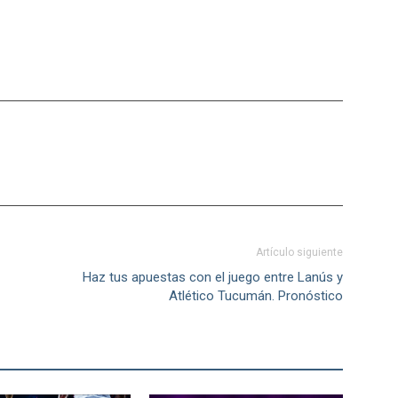
Artículo siguiente
Haz tus apuestas con el juego entre Lanús y
Atlético Tucumán. Pronóstico