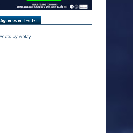
Síguenos en Twitter
weets by wplay