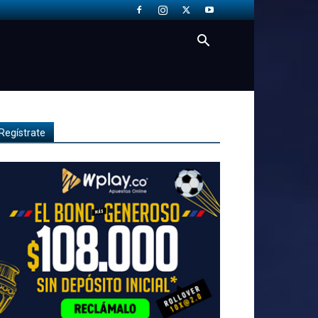
Regístrate